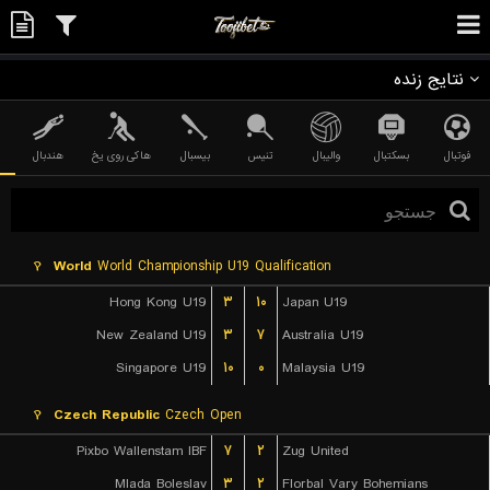
نتایج زنده
فوتبال
بسکتبال
والیبال
تنیس
بیسبال
هاکی روی یخ
هندبال
World
World Championship U19 Qualification
Hong Kong U19
۳
۱۰
Japan U19
New Zealand U19
۳
۷
Australia U19
Singapore U19
۱۰
۰
Malaysia U19
Czech Republic
Czech Open
Pixbo Wallenstam IBF
۷
۲
Zug United
Mlada Boleslav
۳
۲
Florbal Vary Bohemians