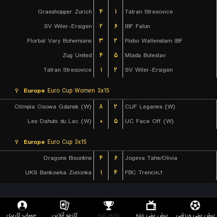
Grasshopper Zurich
۴
۱
Tatran Stresovice
SV Wiler-Ersigen
۲
۶
IBF Falun
Florbal Vary Bohemians
۳
۲
Pixbo Wallenstam IBF
Zug United
۴
۵
Mlada Boleslav
Tatran Stresovice
۱
۲
SV Wiler-Ersigen
Europe
Euro Cup Women 3x15
Olimpia Osowa Gdansk (W)
۸
۲
CUF Leganes (W)
Les Dahuts du Lac (W)
۰
۵
UC Face Off (W)
Europe
Euro Cup 3x15
Dragons Bisontins
۴
۶
Jogeva Tahe/Olivia
UKS Bankowka Zielonka
۱
۴
1.FBC Trencin
پیش بینی ورزشی
پیش بینی زنده
نتایج زنده
کازینو آنلاین
حساب کاربری